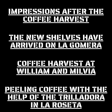
IMPRESSIONS AFTER THE
COFFEE HARVEST
THE NEW SHELVES HAVE
ARRIVED ON LA GOMERA
COFFEE HARVEST AT
WILLIAM AND MILVIA
PEELING COFFEE WITH THE
HELP OF THE TRILLADORA
IN LA ROSETA