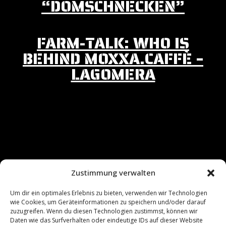
“DOMSCHNECKEN”
FARM-TALK: WHO IS
BEHIND MOXXA.CAFFÈ –
LAGOMERA
« Older Entries
Zustimmung verwalten
Um dir ein optimales Erlebnis zu bieten, verwenden wir Technologien
IMPRINT
wie Cookies, um Geräteinformationen zu speichern und/oder darauf
zuzugreifen. Wenn du diesen Technologien zustimmst, können wir
Daten wie das Surfverhalten oder eindeutige IDs auf dieser Website